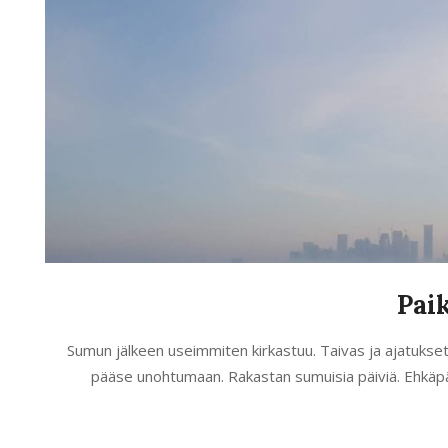
Pai
2020-
Sumun jälkeen useimmiten kirkastuu. Taivas ja ajatukset.
02-
pääse unohtumaan. Rakastan sumuisia päiviä. Ehkäpä s
20