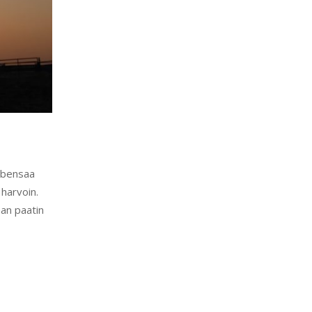
i bensaa
 harvoin.
man paatin