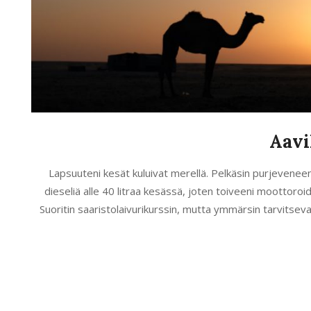
Aavi
2020-
Lapsuuteni kesät kuluivat merellä. Pelkäsin purjeveneen
02-
dieseliä alle 40 litraa kesässä, joten toiveeni moottoroi
07
Suoritin saaristolaivurikurssin, mutta ymmärsin tarvitsev