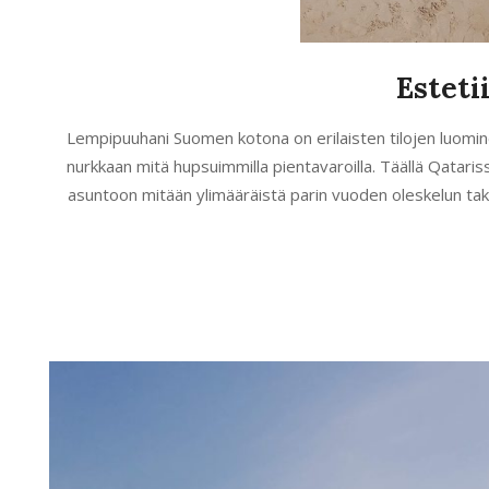
Esteti
2020-
Lempipuuhani Suomen kotona on erilaisten tilojen luomin
02-
nurkkaan mitä hupsuimmilla pientavaroilla. Täällä Qatariss
28
asuntoon mitään ylimääräistä parin vuoden oleskelun taki