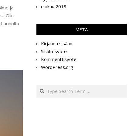
elokuu 2019
olme ja
i. Olin
a huonolta
META
Kirjaudu sisään
Sisältösyöte
Kommenttisyöte
WordPress.org
Search