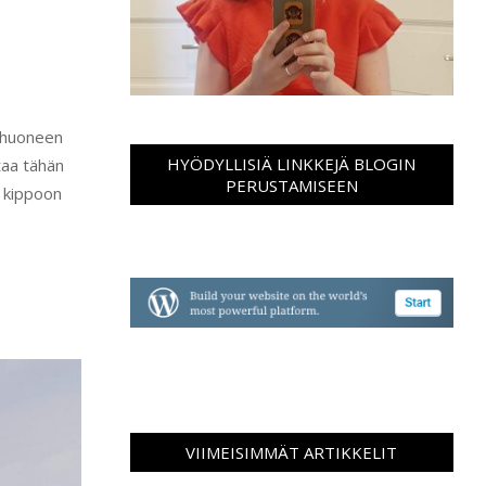
lohuoneen
HYÖDYLLISIÄ LINKKEJÄ BLOGIN
taa tähän
PERUSTAMISEEN
i kippoon
VIIMEISIMMÄT ARTIKKELIT