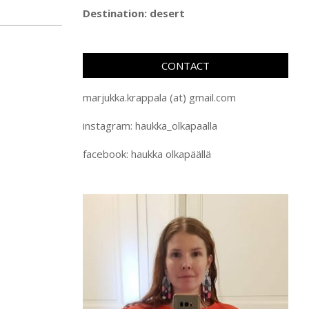
Destination: desert
CONTACT
marjukka.krappala (at) gmail.com
instagram: haukka_olkapaalla
facebook: haukka olkapäällä