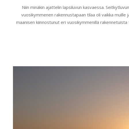
2020-
Niin minäkin ajattelin lapsiluvun kasvaessa. Seitkytluvu
02-
vuosikymmenen rakennustapaan tilaa oli vaikka muille j
14
maanisen kiinnostunut eri vuosikymmenillä rakennetuista tal