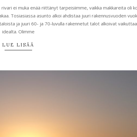
n rivari ei muka enää riittänyt tarpeisiimme, vaikka makkareita oli k
akaa. Tosiasiassa asunto alkoi ahdistaa juuri rakennusvuoden vuoks
oista ja juuri 60- ja 70-luvulla rakennetut talot alkoivat vaikutta
idealta. Olimme
LUE LISÄÄ