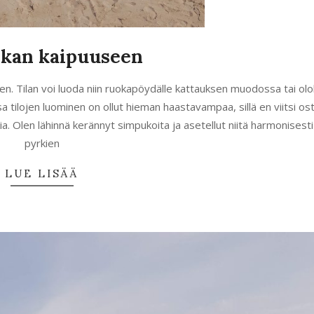
ikan kaipuuseen
en. Tilan voi luoda niin ruokapöydälle kattauksen muodossa tai o
a tilojen luominen on ollut hieman haastavampaa, sillä en viitsi os
a. Olen lähinnä kerännyt simpukoita ja asetellut niitä harmonisest
pyrkien
LUE LISÄÄ