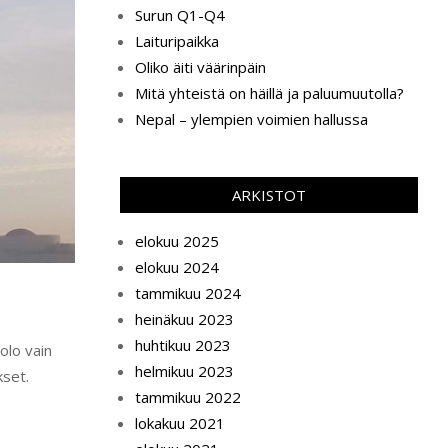
Surun Q1-Q4
Laituripaikka
Oliko äiti väärinpäin
Mitä yhteistä on häillä ja paluumuutolla?
Nepal – ylempien voimien hallussa
ARKISTOT
elokuu 2025
elokuu 2024
tammikuu 2024
heinäkuu 2023
huhtikuu 2023
olo vain
helmikuu 2023
kset.
tammikuu 2022
lokakuu 2021