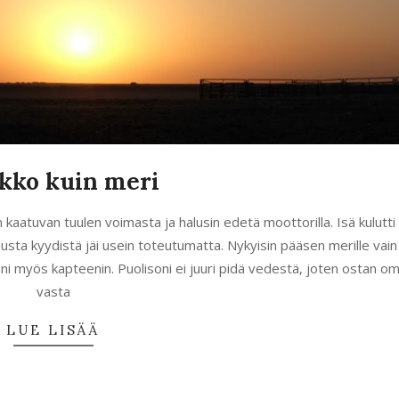
kko kuin meri
 kaatuvan tuulen voimasta ja halusin edetä moottorilla. Isä kulutt
dusta kyydistä jäi usein toteutumatta. Nykyisin pääsen merille vain
ani myös kapteenin. Puolisoni ei juuri pidä vedestä, joten ostan o
vasta
LUE LISÄÄ