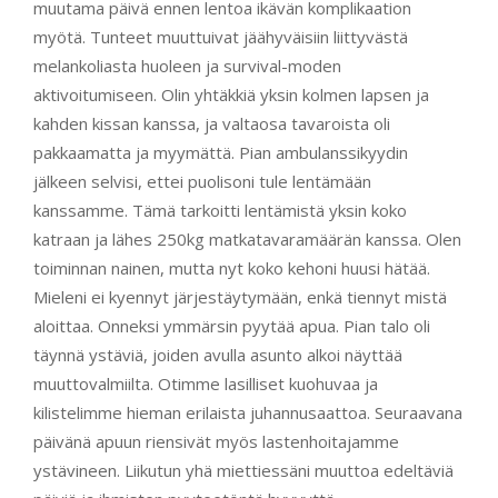
muutama päivä ennen lentoa ikävän komplikaation
myötä. Tunteet muuttuivat jäähyväisiin liittyvästä
melankoliasta huoleen ja survival-moden
aktivoitumiseen. Olin yhtäkkiä yksin kolmen lapsen ja
kahden kissan kanssa, ja valtaosa tavaroista oli
pakkaamatta ja myymättä. Pian ambulanssikyydin
jälkeen selvisi, ettei puolisoni tule lentämään
kanssamme. Tämä tarkoitti lentämistä yksin koko
katraan ja lähes 250kg matkatavaramäärän kanssa. Olen
toiminnan nainen, mutta nyt koko kehoni huusi hätää.
Mieleni ei kyennyt järjestäytymään, enkä tiennyt mistä
aloittaa. Onneksi ymmärsin pyytää apua. Pian talo oli
täynnä ystäviä, joiden avulla asunto alkoi näyttää
muuttovalmiilta. Otimme lasilliset kuohuvaa ja
kilistelimme hieman erilaista juhannusaattoa. Seuraavana
päivänä apuun riensivät myös lastenhoitajamme
ystävineen. Liikutun yhä miettiessäni muuttoa edeltäviä