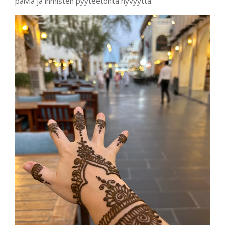
päiviä ja ihmisten pyyteetöntä hyvyyttä.