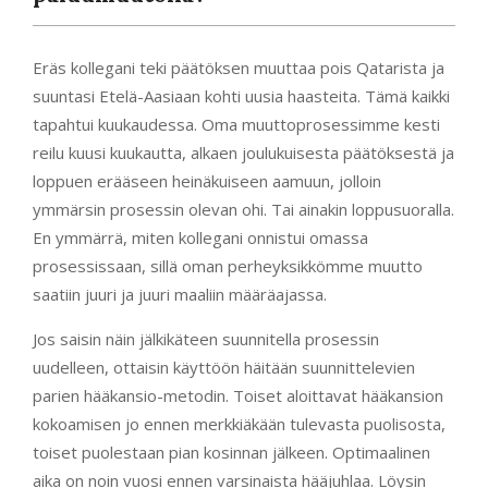
Eräs kollegani teki päätöksen muuttaa pois Qatarista ja
suuntasi Etelä-Aasiaan kohti uusia haasteita. Tämä kaikki
tapahtui kuukaudessa. Oma muuttoprosessimme kesti
reilu kuusi kuukautta, alkaen joulukuisesta päätöksestä ja
loppuen erääseen heinäkuiseen aamuun, jolloin
ymmärsin prosessin olevan ohi. Tai ainakin loppusuoralla.
En ymmärrä, miten kollegani onnistui omassa
prosessissaan, sillä oman perheyksikkömme muutto
saatiin juuri ja juuri maaliin määräajassa.
Jos saisin näin jälkikäteen suunnitella prosessin
uudelleen, ottaisin käyttöön häitään suunnittelevien
parien hääkansio-metodin. Toiset aloittavat hääkansion
kokoamisen jo ennen merkkiäkään tulevasta puolisosta,
toiset puolestaan pian kosinnan jälkeen. Optimaalinen
aika on noin vuosi ennen varsinaista hääjuhlaa. Löysin