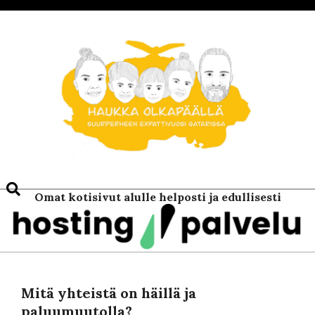
Skip
to
content
Search
Omat kotisivut alulle helposti ja edullisesti
Mitä yhteistä on häillä ja
paluumuutolla?