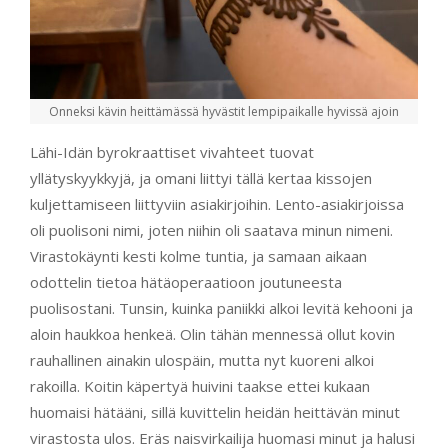
Onneksi kävin heittämässä hyvästit lempipaikalle hyvissä ajoin
Lähi-Idän byrokraattiset vivahteet tuovat
yllätyskyykkyjä, ja omani liittyi tällä kertaa kissojen
kuljettamiseen liittyviin asiakirjoihin. Lento-asiakirjoissa
oli puolisoni nimi, joten niihin oli saatava minun nimeni.
Virastokäynti kesti kolme tuntia, ja samaan aikaan
odottelin tietoa hätäoperaatioon joutuneesta
puolisostani. Tunsin, kuinka paniikki alkoi levitä kehooni ja
aloin haukkoa henkeä. Olin tähän mennessä ollut kovin
rauhallinen ainakin ulospäin, mutta nyt kuoreni alkoi
rakoilla. Koitin käpertyä huivini taakse ettei kukaan
huomaisi hätääni, sillä kuvittelin heidän heittävän minut
virastosta ulos. Eräs naisvirkailija huomasi minut ja halusi