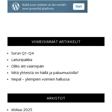
VIIMEISIMMÄT ARTIKKELIT
Surun Q1-Q4
Laituripaikka
Oliko äiti väärinpäin
Mitä yhteistä on häillä ja paluumuutolla?
Nepal – ylempien voimien hallussa
ARKISTOT
elokuu 2025