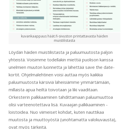
kuvankaappaus häät.fi-sivuston printattavasta häiden
muistilistasta
Löydän häiden muistilistasta ja paluumuutosta paljon
yhteistä. Voisimme todellakin miettiä puolison kanssa
unelmien muuton luonnetta ja lähettää save the date-
kortit. Ohjelmalehtinen voisi auttaa myös kaikkia
paluumuutosta kärsiviä läheisiämme ymmärtämään,
millaista apua heiltä toivotaan ja liki vaaditaan.
Orkesterin palkkaaminen tahdittamaan paluumuuttoa
olisi varteenotettava lisä. Kuvaajan palkkaaminen -
loistoidea. Nuo viimeiset kohdat, kuten nauttikaa
muutosta ja muuttoyöstä (unohtamatta valokuvausta),
ovat myös tärkeitä.