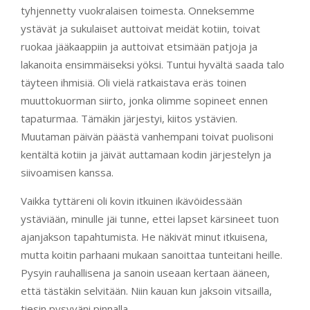
tyhjennetty vuokralaisen toimesta. Onneksemme
ystävät ja sukulaiset auttoivat meidät kotiin, toivat
ruokaa jääkaappiin ja auttoivat etsimään patjoja ja
lakanoita ensimmäiseksi yöksi. Tuntui hyvältä saada talo
täyteen ihmisiä. Oli vielä ratkaistava eräs toinen
muuttokuorman siirto, jonka olimme sopineet ennen
tapaturmaa. Tämäkin järjestyi, kiitos ystävien.
Muutaman päivän päästä vanhempani toivat puolisoni
kentältä kotiin ja jäivät auttamaan kodin järjestelyn ja
siivoamisen kanssa.
Vaikka tyttäreni oli kovin itkuinen ikävöidessään
ystäviään, minulle jäi tunne, ettei lapset kärsineet tuon
ajanjakson tapahtumista. He näkivät minut itkuisena,
mutta koitin parhaani mukaan sanoittaa tunteitani heille.
Pysyin rauhallisena ja sanoin useaan kertaan ääneen,
että tästäkin selvitään. Niin kauan kun jaksoin vitsailla,
tiesin pysyväni pinnalla.