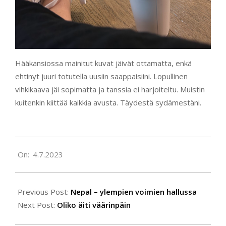
Hääkansiossa mainitut kuvat jäivät ottamatta, enkä
ehtinyt juuri totutella uusiin saappaisiini. Lopullinen
vihkikaava jäi sopimatta ja tanssia ei harjoiteltu. Muistin
kuitenkin kiittää kaikkia avusta. Täydestä sydämestäni.
2023-
On:
4.7.2023
07-
04
Previous Post:
Nepal – ylempien voimien hallussa
Next Post:
Oliko äiti väärinpäin