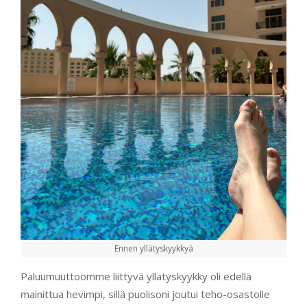
Ennen yllätyskyykkyä
Paluumuuttoomme liittyvä yllätyskyykky oli edellä
mainittua hevimpi, sillä puolisoni joutui teho-osastolle