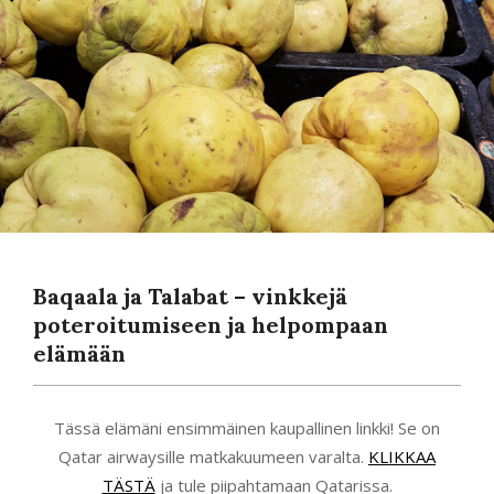
Baqaala ja Talabat – vinkkejä
poteroitumiseen ja helpompaan
elämään
Tässä elämäni ensimmäinen kaupallinen linkki! Se on
Qatar airwaysille matkakuumeen varalta.
KLIKKAA
TÄSTÄ
ja tule piipahtamaan Qatarissa.