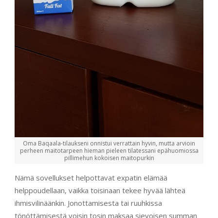
Oma Baqaala-tilaukseni onnistui verrattain hyvin, mutta arvioin
perheen maitotarpeen hieman pieleen tilatessani epähuomiossa
pillimehun kokoisen maitopurkin
Nämä sovellukset helpottavat expatin elämää
helppoudellaan, vaikka toisinaan tekee hyvää lähteä
ihmisvilinäänkin. Jonottamisesta tai ruuhkissa
tönöttämisestä voisin tosin maksaa sievoisen summan