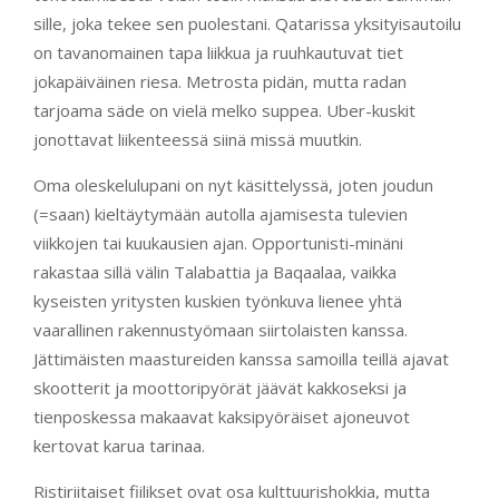
sille, joka tekee sen puolestani. Qatarissa yksityisautoilu
on tavanomainen tapa liikkua ja ruuhkautuvat tiet
jokapäiväinen riesa. Metrosta pidän, mutta radan
tarjoama säde on vielä melko suppea. Uber-kuskit
jonottavat liikenteessä siinä missä muutkin.
Oma oleskelulupani on nyt käsittelyssä, joten joudun
(=saan) kieltäytymään autolla ajamisesta tulevien
viikkojen tai kuukausien ajan. Opportunisti-minäni
rakastaa sillä välin Talabattia ja Baqaalaa, vaikka
kyseisten yritysten kuskien työnkuva lienee yhtä
vaarallinen rakennustyömaan siirtolaisten kanssa.
Jättimäisten maastureiden kanssa samoilla teillä ajavat
skootterit ja moottoripyörät jäävät kakkoseksi ja
tienposkessa makaavat kaksipyöräiset ajoneuvot
kertovat karua tarinaa.
Ristiriitaiset fiilikset ovat osa kulttuurishokkia, mutta