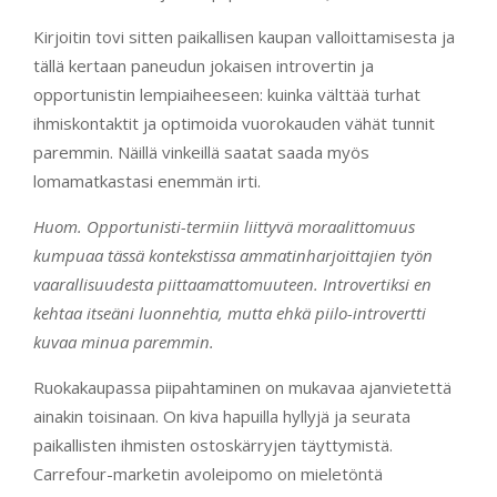
Kirjoitin tovi sitten paikallisen kaupan valloittamisesta ja
tällä kertaan paneudun jokaisen introvertin ja
opportunistin lempiaiheeseen: kuinka välttää turhat
ihmiskontaktit ja optimoida vuorokauden vähät tunnit
paremmin. Näillä vinkeillä saatat saada myös
lomamatkastasi enemmän irti.
Huom. Opportunisti-termiin liittyvä moraalittomuus
kumpuaa tässä kontekstissa ammatinharjoittajien työn
vaarallisuudesta piittaamattomuuteen. Introvertiksi en
kehtaa itseäni luonnehtia, mutta ehkä piilo-introvertti
kuvaa minua paremmin.
Ruokakaupassa piipahtaminen on mukavaa ajanvietettä
ainakin toisinaan. On kiva hapuilla hyllyjä ja seurata
paikallisten ihmisten ostoskärryjen täyttymistä.
Carrefour-marketin avoleipomo on mieletöntä