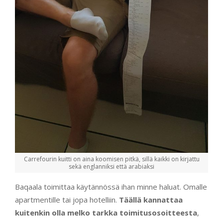
Carrefourin kuitti on aina koomisen pitkä, sillä kaikki on kirjattu
sekä englanniksi että arabiaksi
Baqaala toimittaa käytännössä ihan minne haluat. Omalle
apartmentille tai jopa hotelliin.
Täällä kannattaa
kuitenkin olla melko tarkka toimitusosoitteesta
,