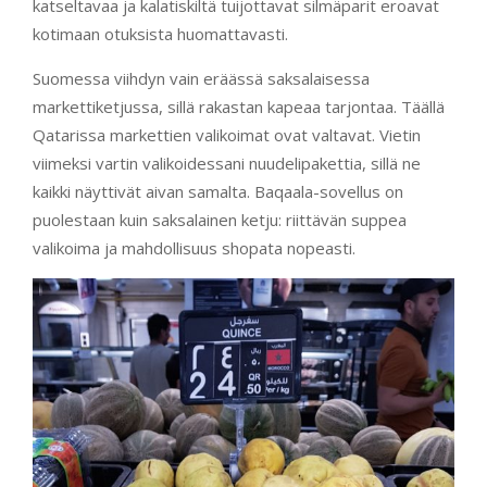
katseltavaa ja kalatiskiltä tuijottavat silmäparit eroavat
kotimaan otuksista huomattavasti.
Suomessa viihdyn vain eräässä saksalaisessa
markettiketjussa, sillä rakastan kapeaa tarjontaa. Täällä
Qatarissa markettien valikoimat ovat valtavat. Vietin
viimeksi vartin valikoidessani nuudelipakettia, sillä ne
kaikki näyttivät aivan samalta. Baqaala-sovellus on
puolestaan kuin saksalainen ketju: riittävän suppea
valikoima ja mahdollisuus shopata nopeasti.