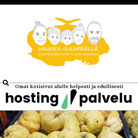
Skip
to
content
Search
Omat kotisivut alulle helposti ja edullisesti