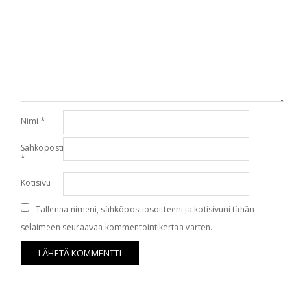
Nimi
*
Sähköpostiosoite
*
Kotisivu
Tallenna nimeni, sähköpostiosoitteeni ja kotisivuni tähän
selaimeen seuraavaa kommentointikertaa varten.