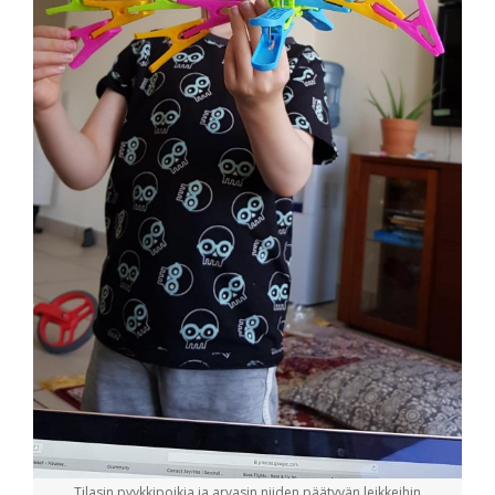
Tilasin pyykkipoikia ja arvasin niiden päätyvän leikkeihin