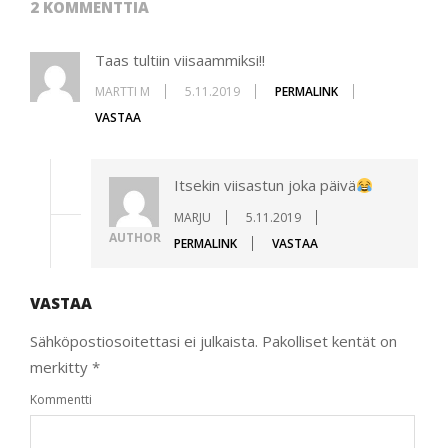
2 KOMMENTTIA
Taas tultiin viisaammiksi!!
MARTTI M
5.11.2019
PERMALINK
VASTAA
Itsekin viisastun joka päivä
MARJU
5.11.2019
AUTHOR
PERMALINK
VASTAA
VASTAA
Sähköpostiosoitettasi ei julkaista.
Pakolliset kentät on
merkitty
*
Kommentti