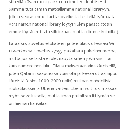
sillä yllättävän moni paikka on nimetty identtisesti.
Saimme tuta tämän matkallamme national libraryyn,
jolloin seurasimme karttasovellusta keskellä työmaata.
Varsinainen national library löytyi 16km päästä (tosin
emme löytäneet sitä silloinkaan, mutta olimme kulmilla..)
Lataa siis sovellus etukäteen ja tee tilaus ollessasi Wi-
FI-verkossa. Sovellus kysyy paikallista puhelinnumeroa,
mutta jos sellaista ei ole, näpytä siihen jokin viisi- tai
kuusinumeroinen luku. Tilaus maksetaan aina käteisellä,
joten Qatariin saapuessa voisi olla järkevää ottaa nippu
käteistä (esim. 1000-2000 rialia) mukaan mahdollisia
ruokatilauksia ja Uberia varten. Uberin voit toki maksaa
myös sovelluksella, mutta ilman paikallista liittymää se
on hieman hankalaa.